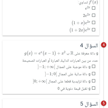
f
'
(
x
)
'
(
)
تساوي:
f
x
e
2
x
2
x
e
2
e
2
x
2
2
x
e
(
1
+
x
)
e
2
x
2
1
+
x
(
)
x
e
(
1
+
2
x
)
e
2
x
2
1
+
2
x
(
)
x
e
السؤال 4
4
g
(
x
)
=
e
x
(
x
-
1
)
+
x
2
ℝ
R
2
=
−
1
+
x
(
)
(
)
g دالة معرفة على
ب
g
x
e
x
x
حدد من بين العبارات التالية، العبارة أو العبارات الصحيحة
]
-
1
;
+
∞
[
]
−
1
;
+
∞
[
g دالة موجبة على المجال
]
-
1
;
0
[
]
−
1
;
0
[
g دالة سالبة على المجال
]
0
;
+
∞
[
]
0
;
+
∞
[
g دالة تزايدية قطعا على المجال
g تقبل قيمة دنوية في 0
السؤال 5
5