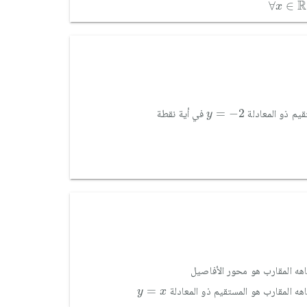
∀
x
∈
ℝ
;
R
∀
∈
x
y
=
-
2
=
−
2
قيم ذو المعادلة
في أية نقطة
y
هه المقارب هو محور الأفاصيل
y
=
x
=
هه المقارب هو المستقيم ذو المعادلة
y
x