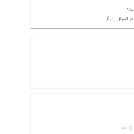
[
0
,
1
]
[
0
,
1
]
∀
x
∈
∀
∈
x