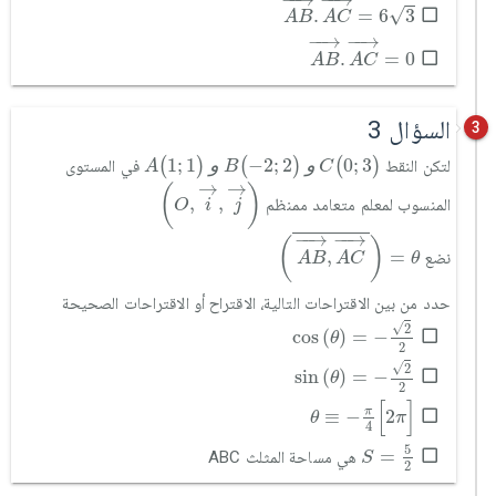
√
.
=
6
3
A
B
A
C
A
B
→
.
A
C
→
=
0
−
−
→
−
−
→
.
=
0
A
B
A
C
السؤال 3
3
)
3
;
0
(
C
و
)
2
;
2
-
(
B
و
)
1
;
1
(
A
3
;
0
و
2
;
2
−
و
1
;
1
(
)
(
)
(
)
لتكن النقط
في المستوى
A
B
C
(
O
,
i
→
,
j
→
)
→
→
(
)
,
,
المنسوب لمعلم متعامد ممنظم
O
i
j
A
B
→
,
A
C
→
=
θ
−
−
→
−
−
→
(
)
,
=
نضع
A
B
A
C
θ
حدد من بين الاقتراحات التالية، الاقتراح أو الاقتراحات الصحيحة
cos
θ
=
-
2
2
√
2
cos
(
)
=
−
θ
2
sin
θ
=
-
2
2
√
2
sin
(
)
=
−
θ
2
θ
≡
-
π
4
[
2
π
]
[
]
π
≡
−
2
θ
π
4
S
=
5
2
5
=
هي مساحة المثلث ABC
S
2