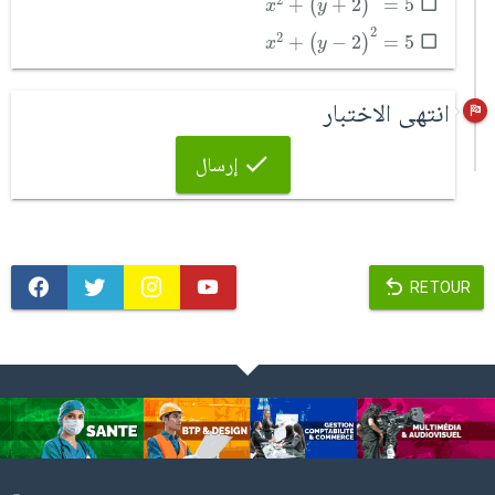
+
+
2
=
5
(
)
x
y
x
2
+
(
y
-
2
)
2
=
5
2
2
+
−
2
=
5
(
)
x
y
انتهى الاختبار
إرسال
RETOUR