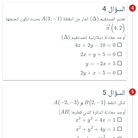
السؤال 4
4
A
(
3
;
-
1
)
(
∆
)
(
3
;
−
1
)
(
Δ
)
نعتبر المستقيم
المار من النقطة
بحيث تكون المتجهة
A
n
→
(
4
,
2
)
→
(
)
4
,
2
n
(
∆
)
(
Δ
)
أوجد معادلة ديكارتية للمستقيم
4
x
+
2
y
-
10
=
0
4
+
2
−
10
=
0
x
y
2
x
+
y
+
5
=
0
2
+
+
5
=
0
x
y
y
=
-
2
x
+
5
=
−
2
+
5
y
x
2
y
+
x
-
5
=
0
2
+
−
5
=
0
y
x
السؤال 5
5
)
1
-
,
2
(
B
و
)
3
-
,
2
-
(
A
1
−
,
2
و
3
−
,
2
−
(
)
(
)
لتكن النقط
A
B
[
A
B
]
[
]
أوجد معادلة الدائرة اللتي قطرها
A
B
x
2
+
y
2
+
4
x
=
1
2
2
+
+
4
=
1
x
y
x
x
2
+
y
2
+
4
y
=
1
2
2
+
+
4
=
1
x
y
y
x
2
+
(
y
+
2
)
2
=
5
2
2