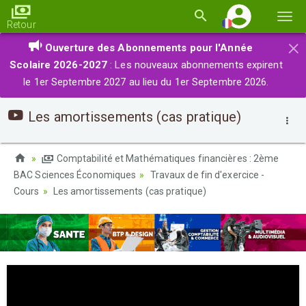
Basc
Retour
la
×
Ouverture des Abonnements pour l'Année
navi
Scolaire 2026-2027
: Les nouveaux abonnements expirent
le 1er Septembre 2027 au lieu du 1er Septembre 2026.
Les amortissements (cas pratique)
Comptabilité et Mathématiques financières : 2ème
BAC Sciences Économiques
Travaux de fin d'exercice -
Cours
Les amortissements (cas pratique)