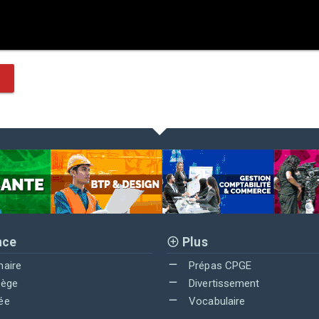
nce
Plus
maire
Prépas CPGE
lège
Divertissement
ée
Vocabulaire