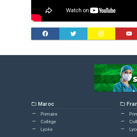
Maroc
Fra
Primaire
Pri
Collège
Col
Lycée
Lyc