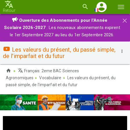
Basc
Retour
la
×
Ouverture des Abonnements pour l'Année
navi
Scolaire 2026-2027
: Les nouveaux abonnements expirent
le 1er Septembre 2027 au lieu du 1er Septembre 2026.
Les valeurs du présent, du passé simple,
de l'imparfait et du futur
Français: 2eme BAC Sciences
Agronomiques
Vocabulaire
Les valeurs du présent, du
passé simple, de l'imparfait et du futur