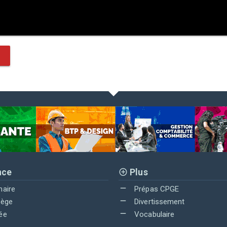
nce
Plus
maire
Prépas CPGE
lège
Divertissement
ée
Vocabulaire