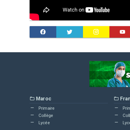
Maroc
Fra
Primaire
Pri
Collège
Col
Lycée
Lyc