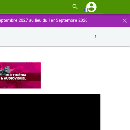
×
eptembre 2027 au lieu du 1er Septembre 2026.