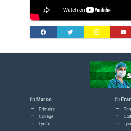
Maroc
Fra
Primaire
Pri
Collège
Col
Lycée
Lyc