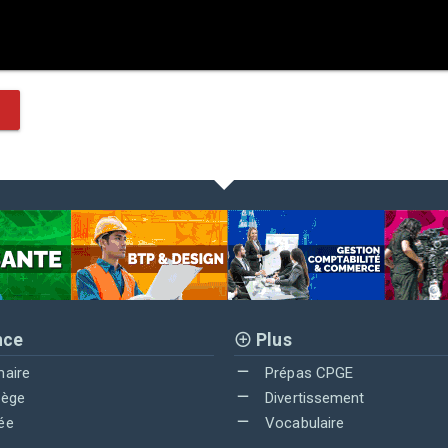
nce
Plus
maire
Prépas CPGE
lège
Divertissement
ée
Vocabulaire