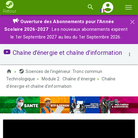
Basc
Retour
la
×
Ouverture des Abonnements pour l'Année
navi
Scolaire 2026-2027
: Les nouveaux abonnements expirent
le 1er Septembre 2027 au lieu du 1er Septembre 2026.
Chaîne d'énergie et chaîne d'information
Sciences de l'ingénieur: Tronc commun
Technologique
Module 2 : Chaîne d'énergie
Chaîne
d'énergie et chaîne d'information