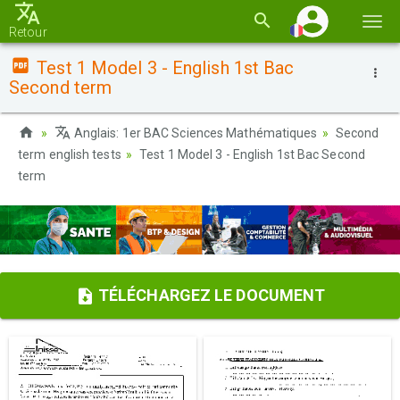
Basc
Retour
la
Test 1 Model 3 - English 1st Bac
navi
Second term
Anglais: 1er BAC Sciences Mathématiques
Second
term english tests
Test 1 Model 3 - English 1st Bac Second
term
TÉLÉCHARGEZ LE DOCUMENT