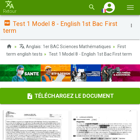
Basc
Retour
la
Test 1 Model 8 - English 1st Bac First
navi
term
Anglais: 1er BAC Sciences Mathématiques
First
term english tests
Test 1 Model 8 - English 1st Bac First term
TÉLÉCHARGEZ LE DOCUMENT