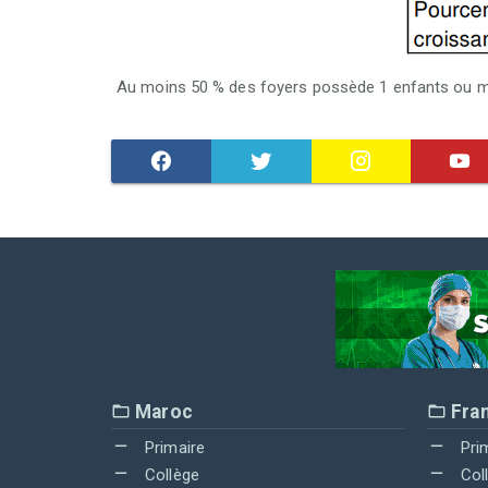
Au moins 50 % des foyers possède 1 enfants ou mo
Maroc
Fra
Primaire
Pri
Collège
Col