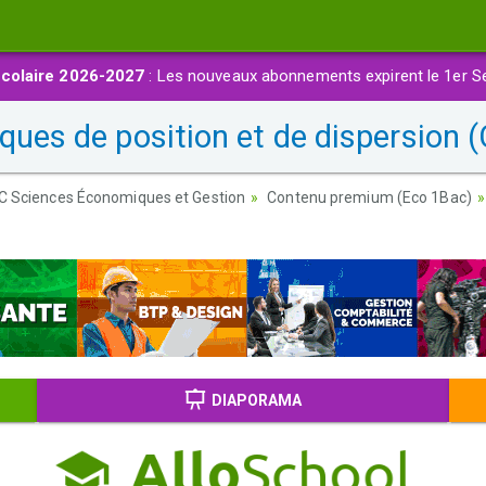
colaire 2026-2027
: Les nouveaux abonnements expirent le 1er S
ques de position et de dispersion (
AC Sciences Économiques et Gestion
Contenu premium (Eco 1Bac)
DIAPORAMA