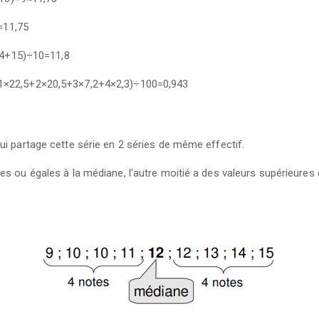
=11,75
4+15)÷10=11,8
+1×22,5+2×20,5+3×7,2+4×2,3)÷100=0,943
ui partage cette série en 2 séries de même effectif.
es ou égales à la médiane, l'autre moitié a des valeurs supérieures