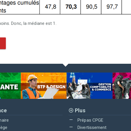
ins. Donc, la médiane est 1.
nce
Plus
maire
Prépas CPGE
lège
Divertissement