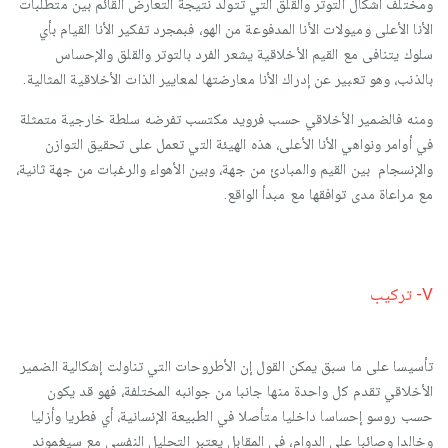
ومختلف أشكال التوتر والقلق التي تتولد نتيجة التعارض القائم بين متطلبات
الأنا الأعلى وميولات الأنا المدفوعة من الهو، فبمجرد تفكير الأنا القيام بأي
سلوك يتنافى مع القيم الأخلاقية يشعر الفرد بالتوتر والقلق والإحساس
بالذنب، وهو تعبير عن إدراك الأنا معارضتها لمعايير الذات الأخلاقية المثالية.
ومنه فالضمير الأخلاقي حسب فرويد مكتسب تفرضه سلطة خارجية متمثلة
في أوامر ونواهي الأنا الأعلى، هذه الهيئة التي تعمل على تحقيق التوازن
والإنسجام بين القيم والمبادئ من جهة، وبين الأهواء والرغبات من جهة ثانية،
مع مراعاة مدى توافقها مع مبدأ الواقع.
V- تركيب
تأسيسا على ما سبق يمكن القول إن الأطروحات التي تناولت إشكالية الضمير
الأخلاقي تقدم كل واحدة منها جانبا من جوانبه المختلفة، فهو قد يكون
حسب روسو إحساسا داخليا متأصلا في الطبيعة الإنسانية، أي فطريا وأزليا
وخالدا وصائبا على الدوام، في المقابل يعتبر التحليل النفسي مع سيغموند