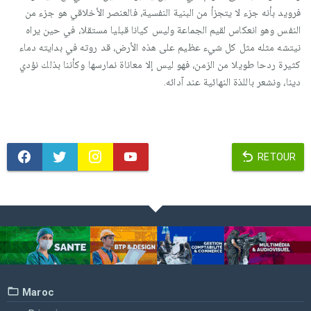
فرويد بأنه جزء لا يتجزأ من البنية النفسية، فالعنصر الأخلاقي هو جزء من
النفس وهو انعكاس لقيم الجماعة وليس كيانا قبليا مستقلا، في حين يراه
نيتشه مثله مثل كل شيء عظيم على هذه الأرض، قد روته في بدايته دماء
كثيرة ردحا طويلا من الزمن، فهو ليس إلا معاناة نمارسها وكأننا بذلك نؤدي
دينا، ونشعر باللذة النهائية عند آدائه.
RETOUR
Maroc