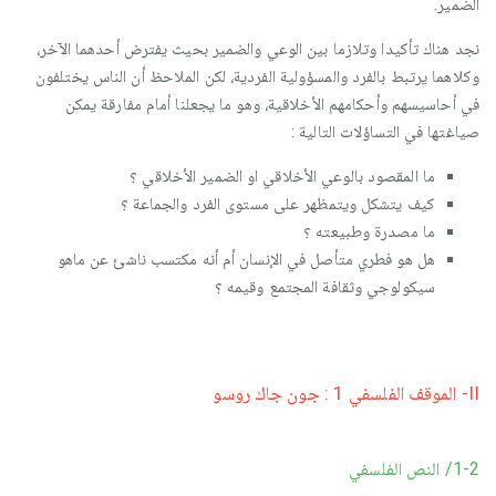
الضمير.
نجد هناك تأكيدا وتلازما بين الوعي والضمير بحيث يفترض أحدهما الآخر،
وكلاهما يرتبط بالفرد والمسؤولية الفردية، لكن الملاحظ أن الناس يختلفون
في أحاسيسهم وأحكامهم الأخلاقية، وهو ما يجعلنا أمام مفارقة يمكن
صياغتها في التساؤلات التالية :
ما المقصود بالوعي الأخلاقي او الضمير الأخلاقي ؟
كيف يتشكل ويتمظهر على مستوى الفرد والجماعة ؟
ما مصدرة وطبيعته ؟
هل هو فطري متأصل في الإنسان أم أنه مكتسب ناشئ عن ماهو
سيكولوجي وثقافة المجتمع وقيمه ؟
II- الموقف الفلسفي 1 : جون جاك روسو
1-2/ النص الفلسفي