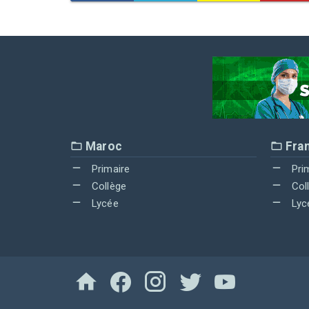
Maroc
Fra
Primaire
Pri
Collège
Col
Lycée
Lyc