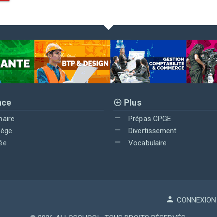
nce
Plus
maire
Prépas CPGE
lège
Divertissement
ée
Vocabulaire
CONNEXION