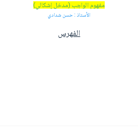
مفهوم الواجب (مدخل إشكالي)
الأستاذ : حسن شدادي
الفهرس