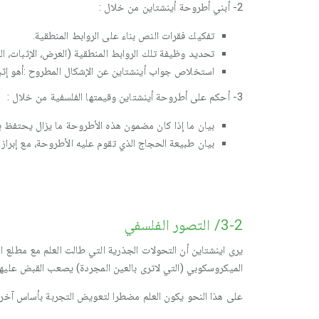
2- أبني أطروحة أينشتاين من خلال :
تفكيك فقرات النص بناء على الروابط المنطقية.
تحديد وظيفة تلك الروابط المنطقية (العرض، الإثبات، النق
استخلاص جواب أينشتاين عن الإشكال المطروح :أهو إث
3- أحكم على أطروحة أينشتاين وقيمتها الفلسفية من خلال :
بيان ما إذا كان مضمون هذه الأطروحة ما يزال يحتفظ بر
بيان طبيعة الحجاج الذي تقوم عليه الأطروحة، مع إبراز ما
3-2/ التصور الفلسفي
يرى اينشتاين أن التحولات الجذرية التي طالت العلم مع مطلع ال
الميكروسكوبي (التي لاترى بالعين المجردة) يصعب القبض عليها
على هذا النحو يكون العلم مضطرا لتعويض التجربة بأساس آخر يت