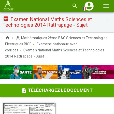
Basc
Retour
la
Examen National Maths Sciences et
navi
Technologies 2014 Rattrapage - Sujet
Mathématiques 2ème BAC Sciences et Technologies
Électriques BIOF
Examens nationaux avec
corrigés
Examen National Maths Sciences et Technologies
2014 Rattrapage - Sujet
TÉLÉCHARGEZ LE DOCUMENT