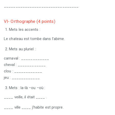
________________________________
VI- Orthographe (4 points)
Mets les accents :
Le chateau est tombe dans l’abime.
Mets au pluriel :
carnaval : ____________
cheval : ____________
clou : ____________
jeu : ____________
Mets : la-là –ou –où :
____ veille, il était ____ .
____ ville ____ j’habite est propre.