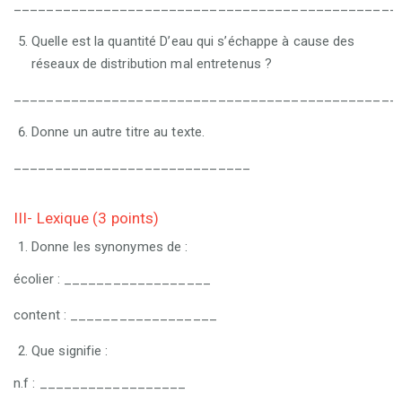
_______________________________________________
Quelle est la quantité D’eau qui s’échappe à cause des
réseaux de distribution mal entretenus ?
_______________________________________________
Donne un autre titre au texte.
_____________________________
III- Lexique (3 points)
Donne les synonymes de :
écolier : __________________
content : __________________
Que signifie :
n.f : __________________