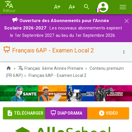
Basc
Retour
la
×
Ouverture des Abonnements pour l'Année
navi
Scolaire 2026-2027
: Les nouveaux abonnements expirent
le 1er Septembre 2027 au lieu du 1er Septembre 2026.
Français 6AP - Examen Local 2
Français: 6ème Année Primaire
Contenu premium
(FR 6AP)
Français 6AP - Examen Local 2
TÉLÉCHARGER
DIAPORAMA
VIDÉO