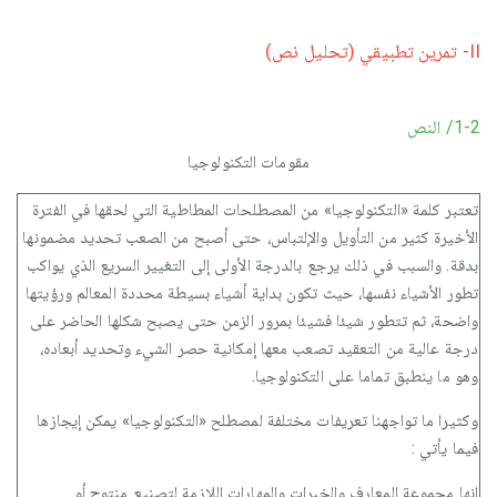
II- تمرين تطبيقي (تحليل نص)
1-2/ النص
مقومات التكنولوجيا
تعتبر كلمة «التكنولوجيا» من المصطلحات المطاطية التي لحقها في الفترة
الأخيرة كثير من التأويل والإلتباس، حتى أصبح من الصعب تحديد مضمونها
بدقة. والسبب في ذلك يرجع بالدرجة الأولى إلى التغيير السريع الذي يواكب
تطور الأشياء نفسها، حيث تكون بداية أشياء بسيطة محددة المعالم ورؤيتها
واضحة، ثم تتطور شيئا فشيئا بمرور الزمن حتى يصبح شكلها الحاضر على
درجة عالية من التعقيد تصعب معها إمكانية حصر الشيء وتحديد أبعاده،
وهو ما ينطبق تماما على التكنولوجيا.
وكثيرا ما تواجهنا تعريفات مختلفة لمصطلح «التكنولوجيا» يمكن إيجازها
فيما يأتي :
إنها مجموعة المعارف والخبرات والمهارات اللازمة لتصنيع منتوج أو