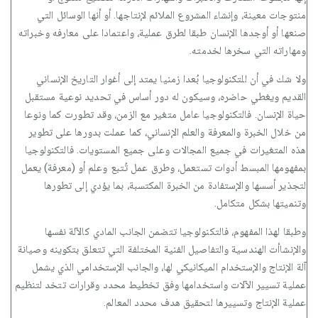
منتوجات معينة، وإنشاء المشروع الملائم لإنتاجها. أو أنها الوسائل التي
صنعها أو أوجدها الإنسان طبقا لطرق عملية، واعتمادا على معارفه وخبراته
ومهاراته التي سخرها لخدمته.
ولا شك في أن للتكنولوجيا بُعدا زمنيا يمتد إلى أغوار التاريخ الإنساني
القديم ويغطي حاضره، وسيكون له دور أساس في تحديد نوعية مستقبل
حياة الإنسان. فالتكنولوجيا عامل متغير مع الزمن، وقد تطورت كما ونوعا
من خلال الخبرة والمعرفة والعلم الإنساني، كما عملت بدورها على تطوير
هذه المتغيرات في جميع المجالات وعلى جميع المستويات. فالتكنولوجيا
بمفهومها المبسط أدوات تستعمل، وطرق عمل تُتبع وعلم أو (معرفة) يعمل
لتجذير أسسها والإستفادة من الخبرة المكتسبة، بما يؤدي إلى تطورها
وتنميتها بشكل متكامل.
وطبقا لهذا المفهوم، فالتكنولوجيا تتضمن الجانب المادي كالآلة نفسها
والإنشاأت الهندسية والتفاصيل الفنية المختلفة التي تتعلق بتكوينه وصيانة
آلة الإنتاج والإستخدام الميكانيكي لها، والجانب الإستخدامي الذي يشمل
عملية تسيير الآلات واستخدامها وفق تخطيط محدد وقرارات تتخد لتنظيم
عملية الإنتاج وتسييرها لتحقيق هدف محدد المعالم.