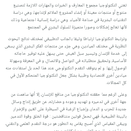
تعني التكنولوجيا مجموع المعارف و الخبرات والمهارات اللازمة لتصنيع
منتوج أو منتجات معينة أو إنشاء المشروع الملائم لإنتاجها، وهي دراسة
التقنيات البشرية في صناعة الأشياء. وهي دراسة إنسانية اجتماعية وذلك
لأنها تعالج إشكالات وصورا متميزة للسلوك البشري في المجتمع.
وترتبط التكنولوجيا ارتباطا وثيقا بالجانب التطبيقي لمختلف نتائج البحوث
النظرية في مختلف الميادين، وهي جزء من منتجات الفكر البشري الذي يسعى
إلى خدمة الإنسان وتيسير سبل العيش حتى يسهل عليه توفير حاجاته
الأساسية، وتحقيق متطلباته في التواصل والاتصال، و في المعرفة وسهولة
الوصول إليها. و لم يتوقف التقدم التكنولوجي عند هذا الحد بل استفادت منه
ميادين أخرى اقتصادية وطبية بشكل جعل التكنولوجيا المتحكم الأول في
كل المجالات.
وعلى الرغم مما حققته التكنولوجيا من منافع للإنسان، إلا أنها ساهمت من
جهة أخرى في تدميره و تهديد وجوده وحضارته، عن طريق إنتاج وسائل
جديدة للحرب و الدمار، وإشباع الرغبة في السيطرة على الغير، والإضرار
بالبيئة الطبيعية. فهي تحمل قوتين متناقضتين : قوة الخلق وقوة التدمير.
ويبقى المقياس الذي أصبح يقاس به التطور هو درجة التقدم العلمي والتقني،
و ما يُخصص للبحث العلمي من إمكانات وجهد.