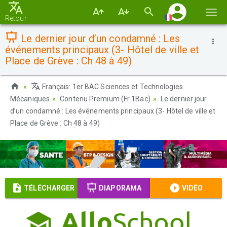
Basc
Retour
la
Le dernier jour d’un condamné : Les
navi
événements principaux (3- Hôtel de ville et
Place de Grève : Ch 48 à 49)
Français: 1er BAC Sciences et Technologies
Mécaniques
Contenu Premium (Fr 1Bac)
Le dernier jour
d’un condamné : Les événements principaux (3- Hôtel de ville et
Place de Grève : Ch 48 à 49)
TÉLÉCHARGER
DIAPORAMA
VIDÉO