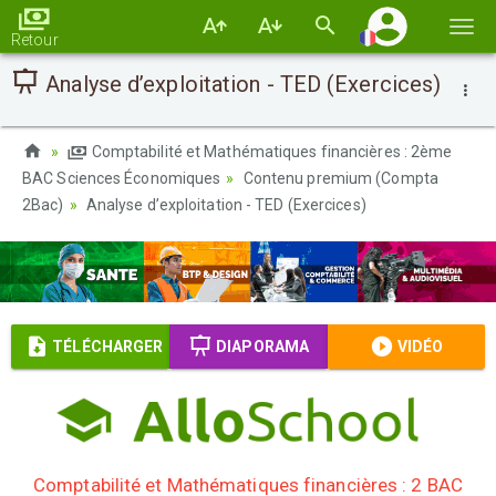
Basc
Retour
la
Analyse d’exploitation - TED (Exercices)
navi
Comptabilité et Mathématiques financières : 2ème
BAC Sciences Économiques
Contenu premium (Compta
2Bac)
Analyse d’exploitation - TED (Exercices)
TÉLÉCHARGER
DIAPORAMA
VIDÉO
Comptabilité et Mathématiques financières : 2 BAC