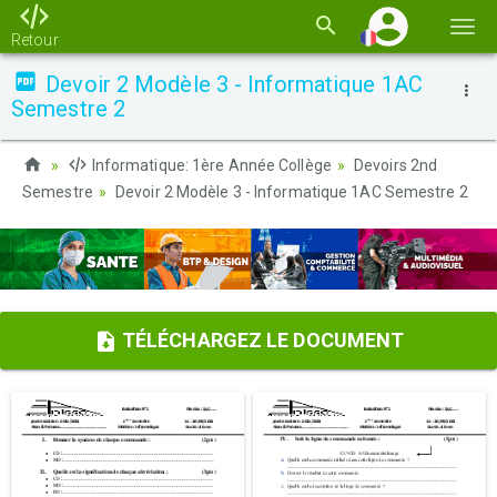
Basc
Retour
la
Devoir 2 Modèle 3 - Informatique 1AC
navi
Semestre 2
Informatique: 1ère Année Collège
Devoirs 2nd
Semestre
Devoir 2 Modèle 3 - Informatique 1AC Semestre 2
TÉLÉCHARGEZ LE DOCUMENT