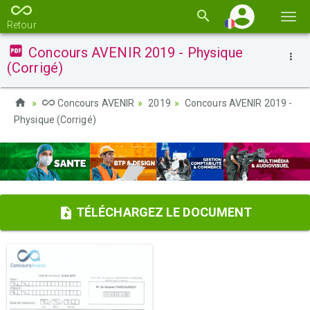
Basc
Retour
la
Concours AVENIR 2019 - Physique
navi
(Corrigé)
Concours AVENIR
2019
Concours AVENIR 2019 -
Physique (Corrigé)
TÉLÉCHARGEZ LE DOCUMENT