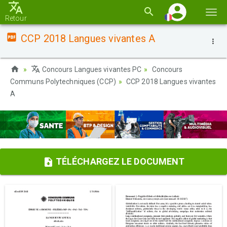
Basc
Retour
la
CCP 2018 Langues vivantes A
navi
Concours Langues vivantes PC
Concours
Communs Polytechniques (CCP)
CCP 2018 Langues vivantes
A
TÉLÉCHARGEZ LE DOCUMENT