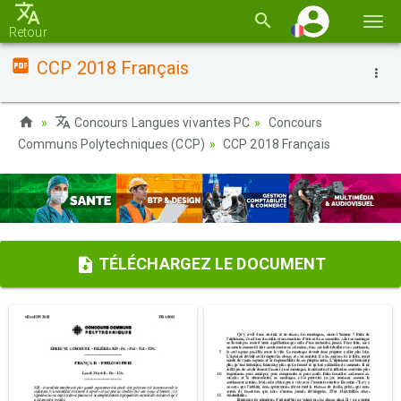
Basc
Retour
la
CCP 2018 Français
navi
Concours Langues vivantes PC
Concours
Communs Polytechniques (CCP)
CCP 2018 Français
TÉLÉCHARGEZ LE DOCUMENT