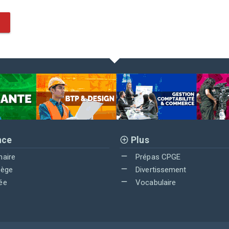
nce
Plus
maire
Prépas CPGE
lège
Divertissement
ée
Vocabulaire