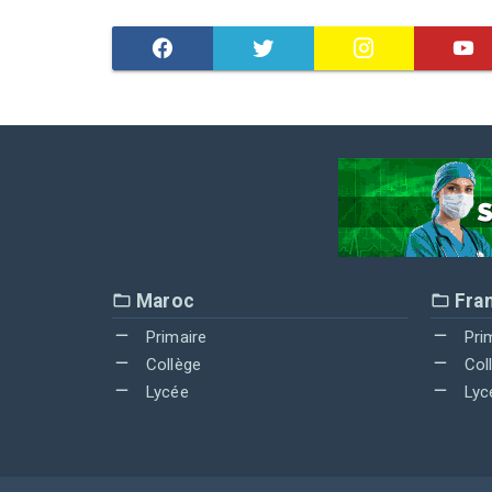
Maroc
Fra
Primaire
Pri
Collège
Col
Lycée
Lyc