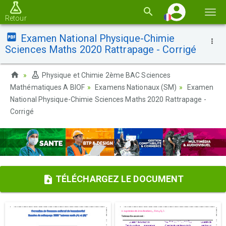
Basc
Retour
la
Examen National Physique-Chimie
navi
Sciences Maths 2020 Rattrapage - Corrigé
Physique et Chimie 2ème BAC Sciences
Mathématiques A BIOF
Examens Nationaux (SM)
Examen
National Physique-Chimie Sciences Maths 2020 Rattrapage -
Corrigé
TÉLÉCHARGEZ LE DOCUMENT