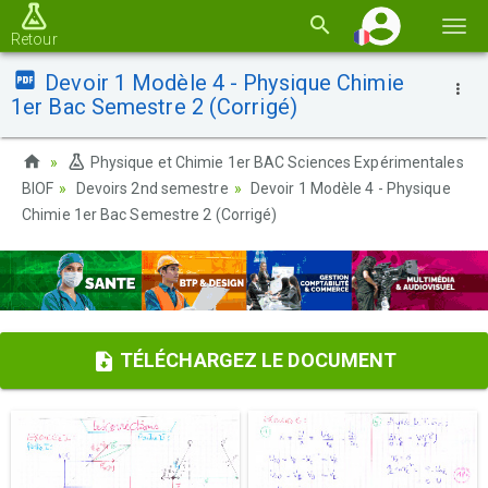
Basc
Retour
la
Devoir 1 Modèle 4 - Physique Chimie
navi
1er Bac Semestre 2 (Corrigé)
Physique et Chimie 1er BAC Sciences Expérimentales
BIOF
Devoirs 2nd semestre
Devoir 1 Modèle 4 - Physique
Chimie 1er Bac Semestre 2 (Corrigé)
TÉLÉCHARGEZ LE DOCUMENT