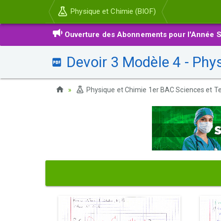
Physique et Chimie (BIOF)
Ouverture des Abonnements pour l'Année S
Devoir 3 Modèle 4 - Phy
Physique et Chimie 1er BAC Sciences et Te