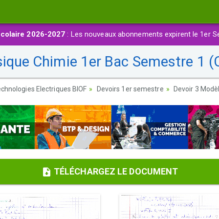
colaire 2026-2027
: Les nouveaux abonnements expirent le 1er S
sique Chimie 1er Bac Semestre 1 (C
chnologies Electriques BIOF
Devoirs 1er semestre
Devoir 3 Modèl
TÉLÉCHARGEZ LE DOCUMENT