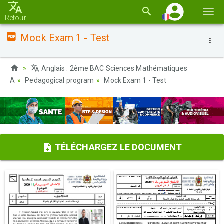
Basc
Retour
la
Mock Exam 1 - Test
navi
Anglais : 2ème BAC Sciences Mathématiques
A
Pedagogical program
Mock Exam 1 - Test
TÉLÉCHARGEZ LE DOCUMENT