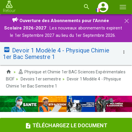
Basc
Retour
la
×
Ouverture des Abonnements pour l'Année
navi
Scolaire 2026-2027
: Les nouveaux abonnements expirent
le 1er Septembre 2027 au lieu du 1er Septembre 2026.
Devoir 1 Modèle 4 - Physique Chimie
1er Bac Semestre 1
Physique et Chimie 1er BAC Sciences Expérimentales
BIOF
Devoirs 1er semestre
Devoir 1 Modèle 4 - Physique
Chimie 1er Bac Semestre 1
TÉLÉCHARGEZ LE DOCUMENT