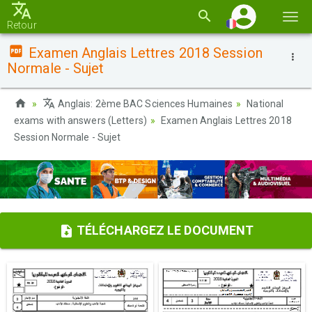
Basc
Retour
la
Examen Anglais Lettres 2018 Session
navi
Normale - Sujet
Anglais: 2ème BAC Sciences Humaines
National
exams with answers (Letters)
Examen Anglais Lettres 2018
Session Normale - Sujet
TÉLÉCHARGEZ LE DOCUMENT