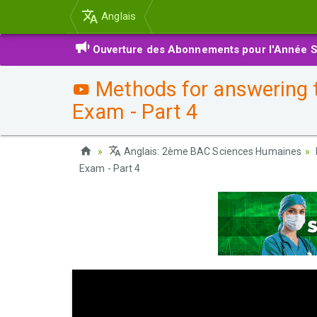
Anglais
Ouverture des Abonnements pour l'Année S
Methods for answering t
Exam - Part 4
Anglais: 2ème BAC Sciences Humaines
Exam - Part 4