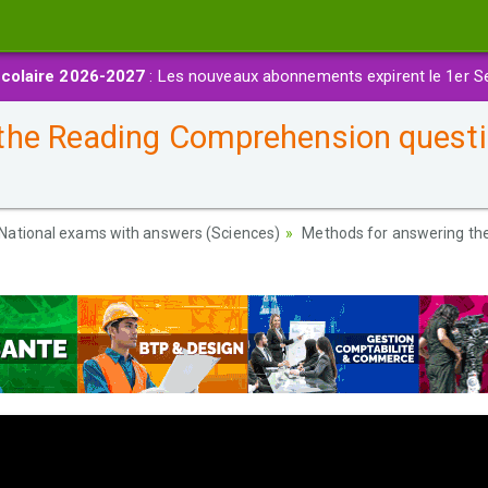
colaire 2026-2027
: Les nouveaux abonnements expirent le 1er S
he Reading Comprehension questio
National exams with answers (Sciences)
Methods for answering the