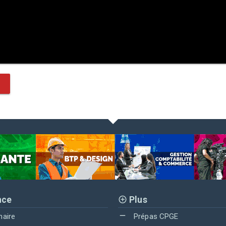
nce
Plus
maire
Prépas CPGE