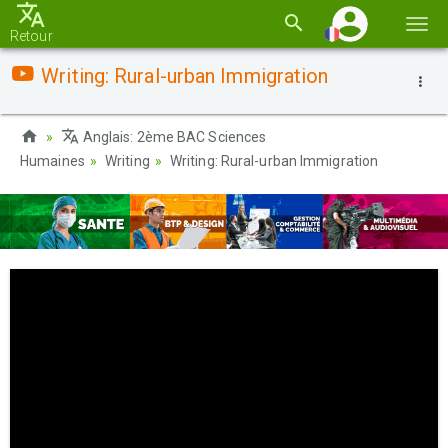
Basc
Retour
la
Writing: Rural-urban Immigration
navi
Anglais: 2ème BAC Sciences
Humaines
Writing
Writing: Rural-urban Immigration