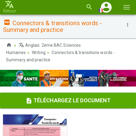
Basc
Retour
la
Connectors & transitions words -
navi
Summary and practice
Anglais: 2ème BAC Sciences
Humaines
Writing
Connectors & transitions words -
Summary and practice
TÉLÉCHARGEZ LE DOCUMENT