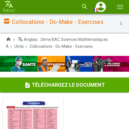
Basc
Retour
la
Collocations - Do-Make - Exercises
navi
Anglais : 2ème BAC Sciences Mathématiques
A
Units
Collocations - Do-Make - Exercises
TÉLÉCHARGEZ LE DOCUMENT