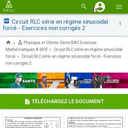
Basc
Retour
la
Circuit RLC série en régime sinusoïdal
navi
forcé - Exercices non corrigés 2
Physique et Chimie 2ème BAC Sciences
Mathématiques A BIOF
Circuit RLC série en régime sinusoïdal
forcé
Circuit RLC série en régime sinusoïdal forcé - Exercices
non corrigés 2
TÉLÉCHARGEZ LE DOCUMENT