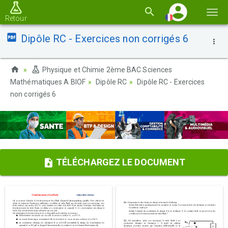
Basc
Retour
la
Dipôle RC - Exercices non corrigés 6
navi
Physique et Chimie 2ème BAC Sciences
Mathématiques A BIOF
Dipôle RC
Dipôle RC - Exercices
non corrigés 6
TÉLÉCHARGEZ LE DOCUMENT