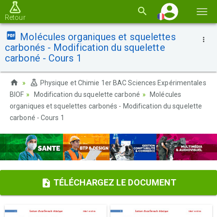
Basc
Retour
la
Molécules organiques et squelettes
navi
carbonés - Modification du squelette
carboné - Cours 1
Physique et Chimie 1er BAC Sciences Expérimentales
BIOF
Modification du squelette carboné
Molécules
organiques et squelettes carbonés - Modification du squelette
carboné - Cours 1
TÉLÉCHARGEZ LE DOCUMENT