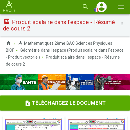
Basc
Retour
la
Produit scalaire dans l’espace - Résumé
navi
de cours 2
Mathématiques 2ème BAC Sciences Physiques
BIOF
Géométrie dans l’espace (Produit scalaire dans l’espace
- Produit vectoriel)
Produit scalaire dans l’espace - Résumé
de cours 2
TÉLÉCHARGEZ LE DOCUMENT