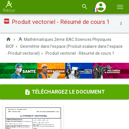
Basc
Retour
la
Produit vectoriel - Résumé de cours 1
navi
Mathématiques 2ème BAC Sciences Physiques
BIOF
Géométrie dans l’espace (Produit scalaire dans l’espace
- Produit vectoriel)
Produit vectoriel - Résumé de cours 1
TÉLÉCHARGEZ LE DOCUMENT