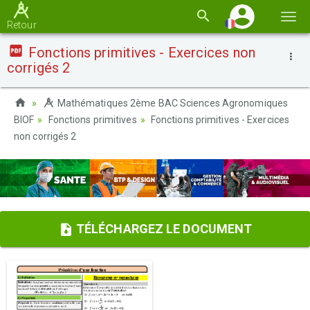
Basc
Retour
la
Fonctions primitives - Exercices non
navi
corrigés 2
Mathématiques 2ème BAC Sciences Agronomiques
BIOF
Fonctions primitives
Fonctions primitives - Exercices
non corrigés 2
TÉLÉCHARGEZ LE DOCUMENT