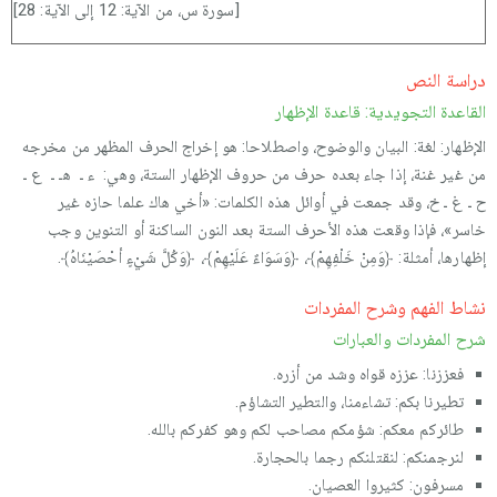
[سورة س، من الآية: 12 إلى الآية: 28]
دراسة النص
القاعدة التجويدية: قاعدة الإظهار
الإظهار: لغة: البيان والوضوح، واصطلاحا: هو إخراج الحرف المظهر من مخرجه
من غير غنة، إذا جاء بعده حرف من حروف الإظهار الستة، وهي: ء ـ هـ ـ ع ـ
ح ـ غ ـ خ، وقد جمعت في أوائل هذه الكلمات: «أخي هاك علما حازه غير
خاسر»، فإذا وقعت هذه الأحرف الستة بعد النون الساكنة أو التنوين وجب
إظهارها، أمثلة: ﴿وَمِنْ خَلْفِهِمْ﴾، ﴿وَسَوَاءٌ عَلَيْهِمْ﴾، ﴿وَكُلَّ شَيْءٍ أحْصَيْنَاهُ﴾.
نشاط الفهم وشرح المفردات
شرح المفردات والعبارات
فعززنا: عززه قواه وشد من أزره.
تطيرنا بكم: تشاءمنا، والتطير التشاؤم.
طائركم معكم: شؤمكم مصاحب لكم وهو كفركم بالله.
لنرجمنكم: لنقتلنكم رجما بالحجارة.
مسرفون: كثيروا العصيان.