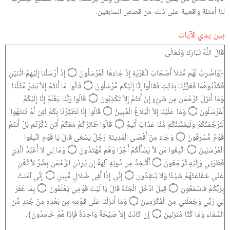
لنا أمثلة واقعية على ذلك من قصص السابقين.
بين يدي الآيات
قَالَ اللَّهُ تَبَارَكَ وَتَعَالَى:
﴿وَاضْرِبْ لَهُم مَّثَلاً أَصْحَابَ الْقَرْيَةِ إِذْ جَاءَهَا الْمُرْسَلُونَ ۝ إِذْ أَرْسَلْنَا إِلَيْهِمُ اثْنَيْنِ
فَكَذَّبُوهُمَا فَعَزَّزْنَا بِثَالِثٍ فَقَالُوا إِنَّا إِلَيْكُم مُّرْسَلُونَ ۝ قَالُوا مَا أَنتُمْ إِلاَّ بَشَرٌ مِّثْلُنَا
وَمَا أَنزَلَ الرَّحْمَن مِن شَيْءٍ إِنْ أَنتُمْ إِلاَّ تَكْذِبُونَ ۝ قَالُوا رَبُّنَا يَعْلَمُ إِنَّا إِلَيْكُمْ
لَمُرْسَلُونَ ۝ وَمَا عَلَيْنَا إِلاَّ الْبَلاغُ الْمُبِينُ ۝ قَالُوا إِنَّا تَطَيَّرْنَا بِكُمْ لَئِن لَّمْ تَنتَهُوا
لَنَرْجُمَنَّكُمْ وَلَيَمَسَّنَّكُم مِّنَّا عَذَابٌ أَلِيمٌ ۝ قَالُوا طَائِرُكُمْ مَعَكُمْ أَئِن ذُكِّرْتُم بَلْ أَنتُمْ
قَوْمٌ مُّسْرِفُونَ ۝ وَجَاءَ مِنْ أَقْصَى الْمَدِينَةِ رَجُلٌ يَسْعَى قَالَ يَا قَوْمِ اتَّبِعُوا
الْمُرْسَلِينَ ۝ اتَّبِعُوا مَن لاَّ يَسْأَلُكُمْ أَجْرًا وَهُم مُّهْتَدُونَ ۝ وَمَا لِي لاَ أَعْبُدُ الَّذِي
فَطَرَنِي وَإِلَيْهِ تُرْجَعُونَ ۝ أَأَتَّخِذُ مِن دُونِهِ آلِهَةً إِن يُرِدْنِ الرَّحْمَن بِضُرٍّ لاَّ تُغْنِ
عَنِّي شَفَاعَتُهُمْ شَيْئًا وَلاَ يُنقِذُونِ ۝ إِنِّي إِذًا لَّفِي ضَلالٍ مُّبِينٍ ۝ إِنِّي آمَنتُ
بِرَبِّكُمْ فَاسْمَعُونِ ۝ قِيلَ ادْخُلِ الْجَنَّةَ قَالَ يَا لَيْتَ قَوْمِي يَعْلَمُونَ ۝ بِمَا غَفَرَ
لِي رَبِّي وَجَعَلَنِي مِنَ الْمُكْرَمِينَ ۝ وَمَا أَنزَلْنَا عَلَى قَوْمِهِ مِن بَعْدِهِ مِنْ جُندٍ مِّنَ
السَّمَاء وَمَا كُنَّا مُنزِلِينَ ۝ إِن كَانَتْ إِلاَّ صَيْحَةً وَاحِدَةً فَإِذَا هُمْ خَامِدُونَ﴾.