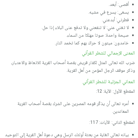
أقصى: أبعد.
يسعى: يسرع في مشيه.
فطرني: أبدعني.
لا تغني عني: لا تنفعني ولا تدفع عنى البلاء إذا حل.
صيحة واحدة: صوتا مهلكا من السماء.
خامدون: ميتون لا حراك بهم كما تخمد النار.
المعنى الإجمالي للشطر القرآني
ضرب الله تعالى المثل لكفار قريش بقصة أصحاب القرية للاتعاظ والاعتبار،
وذكر موقف الرجل المؤمن من أهل القرية.
المعاني الجزئية للشطر القرآني
المقطع الأول: الآية: 12:
أمره تعالى أن يذكّر قومه المصرين على الشرك بقصة أصحاب القرية
المعاندين.
المقطع الثاني: الآيات: 117:
بيانه تعالى الغاية من بعثة أولئك الرسل وهي دعوة أهل القرية إلى التوحيد