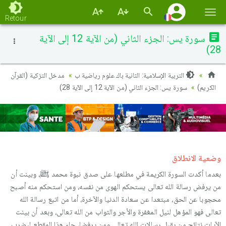
Basc
Retour
la
سورة يس: الجزء الثاني (من الآية 12 إلى الآية
navi
28)
التربية الإسلامية: الثانية باك علوم رياضية ب
مدخل التزكية (القرآن
الكريم)
سورة يس: الجزء الثاني (من الآية 12 إلى الآية 28)
وضعية الانطلاق
بعدما أكدت السورة الكريمة في مطلعها على صدق نبوة محمد ﷺ، وبينت أن
من يرفض رسالة الله تعالى يستحكم الهوى من نفسه، ومن استحكم منه أصبح
محجوبا عن الحق، مبتعدا عن سعادة الدنيا والآخرة، أما من اتبع رسالة الله
تعالى فهو المؤهل لنيل المغفرة والأجر والثواب من الله تعالى، وبعد أن بينت
الآيات نتائج من يقبل رسالات الله تعالى ومن يرفضا، جاء هذا المقطع ليضرب