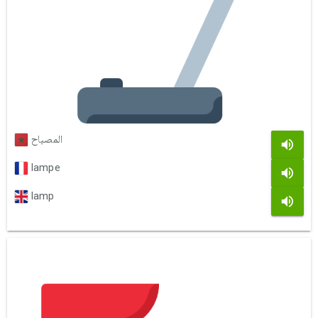
المصباح
lampe
lamp