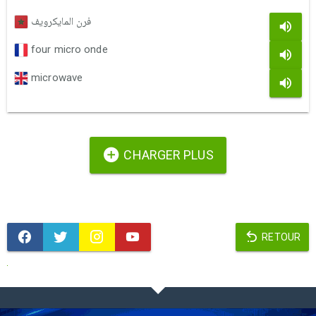
فرن المايكرويف
four micro onde
microwave
CHARGER PLUS
RETOUR