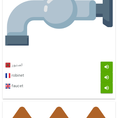
الصنبور
robinet
faucet