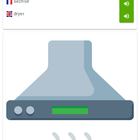
séchoir
dryer