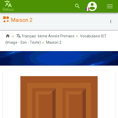
Basc
Retour
la
Maison 2
navi
Français: 6ème Année Primaire
Vocabulaire IST
(Image - Son - Texte)
Maison 2