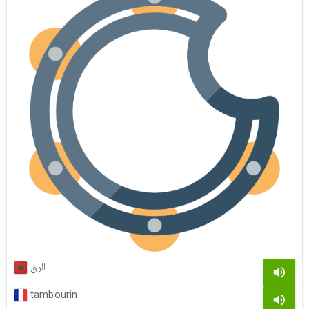
الرق
tambourin