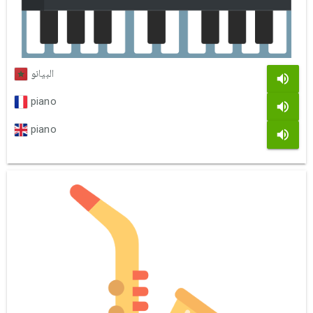
البيانو
piano
piano