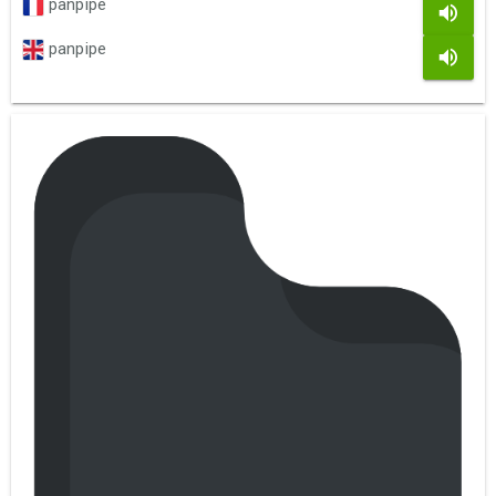
panpipe
panpipe