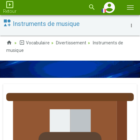
Basc
Retour
la
Instruments de musique
navi
Vocabulaire
Divertissement
Instruments de
musique