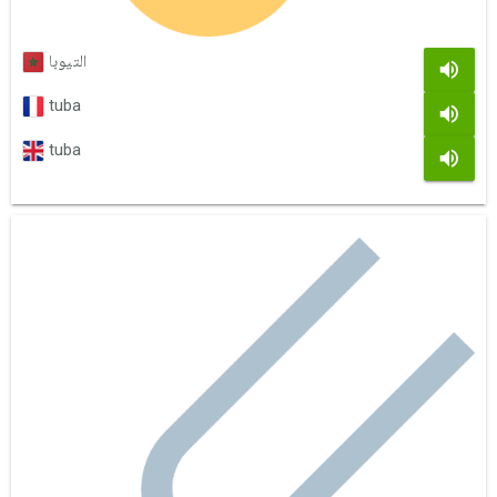
التيوبا
tuba
tuba