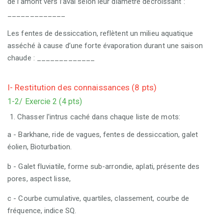
de l’amont vers l’aval selon leur diamètre décroissant :
_____________
Les fentes de dessiccation, reflètent un milieu aquatique
asséché à cause d’une forte évaporation durant une saison
chaude : _____________
I- Restitution des connaissances (8 pts)
1-2/ Exercie 2 (4 pts)
Chasser l'intrus caché dans chaque liste de mots:
a - Barkhane, ride de vagues, fentes de dessiccation, galet
éolien, Bioturbation.
b - Galet fluviatile, forme sub-arrondie, aplati, présente des
pores, aspect lisse,
c - Courbe cumulative, quartiles, classement, courbe de
fréquence, indice SQ.