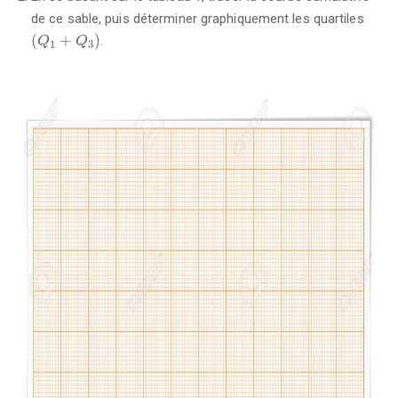
de ce sable, puis déterminer graphiquement les quartiles
(
Q
1
+
Q
3
)
(
+
)
.
Q
Q
1
3