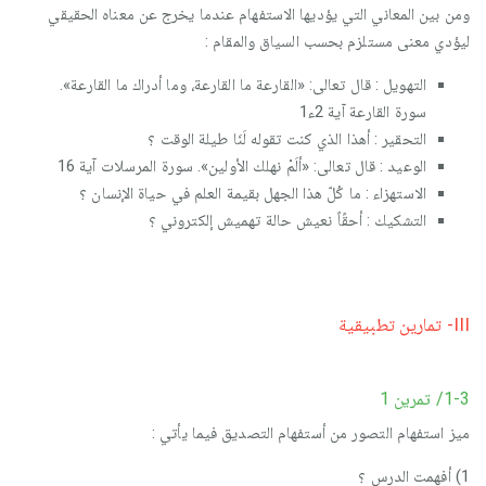
ومن بين المعاني التي يؤديها الاستفهام عندما يخرج عن معناه الحقيقي
ليؤدي معنى مستلزم بحسب السياق والمقام :
التهويل : قال تعالى: «القارعة ما القارعة، وما أدراك ما القارعة».
سورة القارعة آية 2ء1
التحقير : أهذا الذي كنت تقوله لَنَا طيلة الوقت ؟
الوعيد : قال تعالى: «ألَمْ نهلك الأولين». سورة المرسلات آية 16
الاستهزاء : ما كُلّ هذا الجهل بقيمة العلم في حياة الإنسان ؟
التشكيك : أحقًاً نعيش حالة تهميش إلكتروني ؟
III- تمارين تطبيقية
1-3/ تمرين 1
ميز استفهام التصور من أستفهام التصديق فيما يأتي :
1) أفهمت الدرس ؟