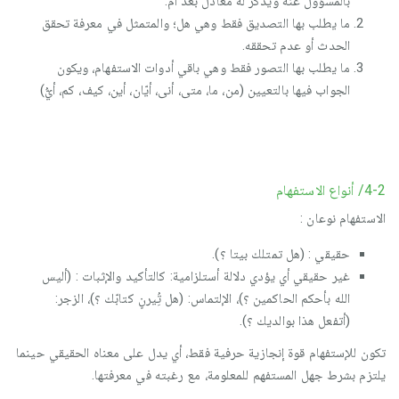
بالمسؤول عنه ويذكر له معادل بعد أَمْ.
ما يطلب بها التصديق فقط وهي هل؛ والمتمثل في معرفة تحقق
الحدث أو عدم تحققه.
ما يطلب بها التصور فقط وهي باقي أدوات الاستفهام، ويكون
الجواب فيها بالتعيين (من، ما، متى، أنى، أيّان، أين، كيف، كم، أيُّ)
4-2/ أنواع الاستفهام
الاستفهام نوعان :
حقيقي : (هل تمتلك بيتا ؟).
غير حقيقي أي يؤدي دلالة أستلزامية: كالتأكيد والإثبات : (أليس
الله بأحكم الحاكمين ؟)، الإلتماس: (هل تُِيرنٍ كتابّك ؟)، الزجر:
(أتفعل هذا بوالديك ؟).
تكون للإستفهام قوة إنجازية حرفية فقط، أي يدل على معناه الحقيقي حينما
يلتزم بشرط جهل المستفهم للمعلومة، مع رغبته في معرفتها.