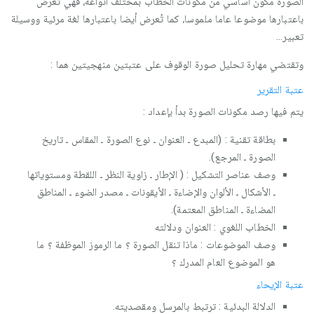
الصورة مُكوّن أساسي من مكونات الخطاب بمختلف أنواعه، فهي تُعرض
باعتبارها موضوعا عاما ملموسا، كما تُعرض أيضا باعتبارها لغة مرئية ووسيلة
تعبير...
وتقتضي مهارة تحليل صورة الوقوف على عتبتين منهجيتين هما :
عتبة التقرير
يتم فيها رصد مكونات الصورة بدأ بإعداد :
بطاقة تقنية : (المبدع ـ العنوان ـ نوع الصورة ـ المقاس ـ تاريخ
الصورة ـ المرجع).
وصف عناصر التشكيل : ( الإطار ـ زاوية النظر ـ اللقطة ومستوياتها
ـ الأشكال ـ الألوان والإضاءة ـ الأيقونات ـ مصدر الضوء ـ المناطق
المضاءة ـ المناطق المعتمة).
الخطاب اللغوي : العنوان ودلالته
وصف الموضوعات : ماذا تنقل الصورة ؟ ما الرموز الموظفة ؟ ما
هو الموضوع العام المدرك ؟
عتبة الإيحاء
الدلالة البدئية : ترتبط بالمرسل ومقصديته.