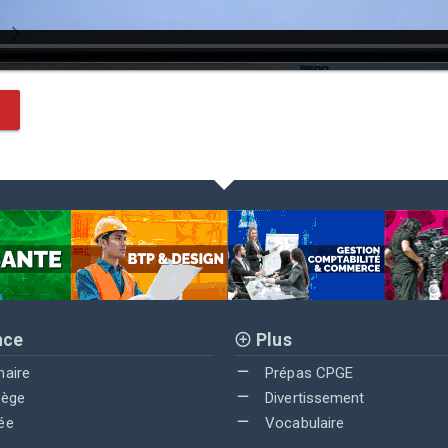
nce
Plus
maire
Prépas CPGE
lège
Divertissement
ée
Vocabulaire