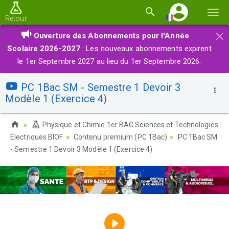
Basc
Retour
la
×
Ouverture des Abonnements pour l'Année
navi
Scolaire 2026-2027
: Les nouveaux abonnements expirent
le 1er Septembre 2027 au lieu du 1er Septembre 2026.
PC 1Bac SM - Semestre 1 Devoir 3
Modèle 1 (Exercice 4)
Physique et Chimie 1er BAC Sciences et Technologies
Electriques BIOF
Contenu premium (PC 1Bac)
PC 1Bac SM
- Semestre 1 Devoir 3 Modèle 1 (Exercice 4)