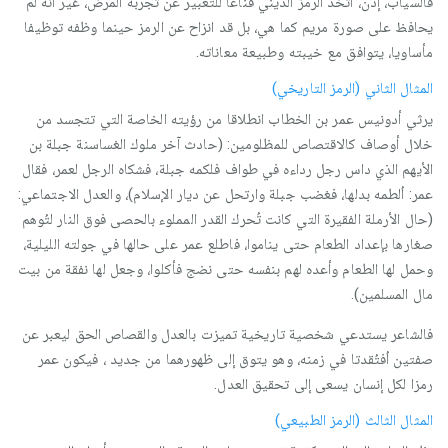
فالسياب، إذن، اتخذ الرمز الديني قناعا للتعبير عن تجربة المرض، غير أنه لم
يحافظ على صورة مريم كما هي، بل قد انزاح عن الرمز حينما وظفه توظيفا
مأساويا، يتوافق مع خيبته وطبيعة معاناته.
المثال الثاني (الرمز التاريخي)
يرثي أدونيس عمر بن الخطاب انطلاقا من رؤيته الخاصة التي تتجسد من
خلال أوصاف كالاقتصاص للمظلومين: (حادث آخر ملوك الغساسنة جبلة بن
الأيهم الذي داس رجل رداءه في طواف فلكمه جبلة، فشكاه الرجل لعمر، فقال
عمر: اُلطمه بدلها، فغضب جبلة وارتحل عن ديار الإسلام)، والعدل الاجتماعي:
(حال الأرملة الفقيرة التي كانت تُحرك القدر المملوء بالحصى فوق النار لتُوهم
صغارها بإعداد الطعام حتى يناموا، فاطلع عمر على حالها في جولته الليلية،
وحمل لها الطعام وأعده لهم بنفسه حتى نضج فأكلوا، وجعل لها نفقة من بيت
مال المسلمين).
فالشاعر يستدعي شخصية تاريخية تميزت بالعدل والقصاص الحق ليعبر عن
صفتين اُفتُقدتا في زمنه، وهو يتوق إلى ظهورهما من جديد ، فيكون عمر
رمزا لكل إنسان يسعى إلى تحقيق العدل.
المثال الثالث (الرمز الطبيعي)