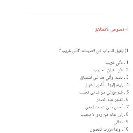
I- نصوص الانطلاق
1) يقول السياب في قصيدته ”لأني غريب”:
1 ـ لأني غريب
2 ـ لأن العراق الحبيب
3 ـ بعيد، وأني هنا في اشتياق
4 ـ إليه، إليها …أُنادي : عراق
5 ـ فيرجع لي من ندائي نحيب
6 ـ تفجر عنه الصدى
7 ـ أحس بأني عبرت المدى
8 ـ إلى عالم من ردى لا يجيب
9 ـ ندائي
10 ـ وإما هززْت الغصون