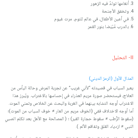
3. أنغامها تولدُ فيه الزهور
4. وتخفق الأجنحة
5. في أعين الأطفال، في عالم للنوم، مرت غيوم
6. بالدرب مُبْيَضا بنور القمر
II- التحليل
المثال الأول (الرمز الديني)
يعبر السياب في قصيدته “لأني غريب” عن تجربة المرض وحالة اليأس من
العلاج، فيستحضر صورة مريم العذراء في إحساسها بالاغتراب. ويُبرز هذا
الاغتراب أوجه التشابه بينهما في الغربة والبحث عن الخلاص وتمني الموت.
أما أوجه الاختلاف ففي (الخوف مريم من العار ≠ خوف السياب من الموت)؛
(سقوط الرُّطب ≠ سقوط حجارة القبر) ؛ ( المصالحة مع الأهل بعد تكلم الصبي
النبي ≠ ازدياد القلق وتفاقم الألم ).