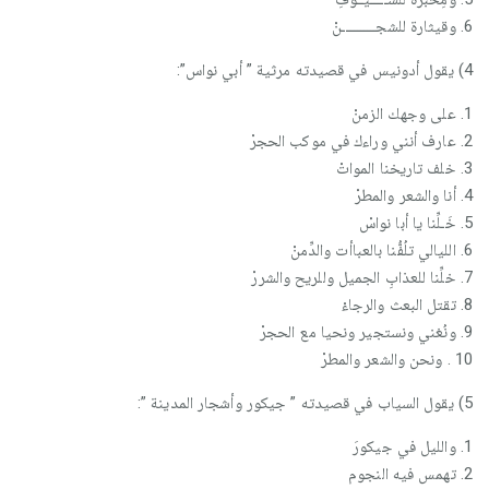
6. وقيثارة للشجــــــــــنْ
4) يقول أدونيس في قصيدته مرثية ” أبي نواس”:
1. على وجهك الزمنْ
2. عارف أنني وراءك في موكب الحجرْ
3. خلف تاريخنا المواتْ
4. أنا والشعر والمطرْ
5. خَـلِّنا يا أبا نواسْ
6. الليالي تلُفُّنا بالعباأت والدِّمنْ
7. خلِّنا للعذابِ الجميل وللريح والشررْ
8. تقتل البعث والرجاءْ
9. ونُغني ونستجير ونحيا مع الحجرْ
10 . ونحن والشعر والمطرْ
5) يقول السياب في قصيدته ” جيكور وأشجار المدينة ”:
1. والليل في جيكورَ
2. تهمس فيه النجوم