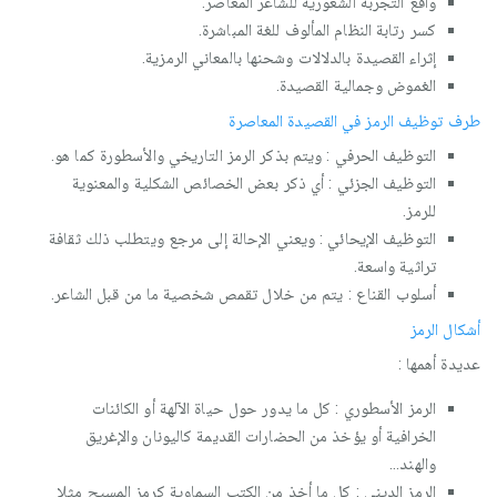
واقع التجربة الشعورية للشاعر المعاصر.
كسر رتابة النظام المألوف للغة المباشرة.
إثراء القصيدة بالدلالات وشحنها بالمعاني الرمزية.
الغموض وجمالية القصيدة.
طرف توظيف الرمز في القصيدة المعاصرة
التوظيف الحرفي : ويتم بذكر الرمز التاريخي والأسطورة كما هو.
التوظيف الجزئي : أي ذكر بعض الخصائص الشكلية والمعنوية
للرمز.
التوظيف الإيحائي : ويعني الإحالة إلى مرجع ويتطلب ذلك ثقافة
تراثية واسعة.
أسلوب القناع : يتم من خلال تقمص شخصية ما من قبل الشاعر.
أشكال الرمز
عديدة أهمها :
الرمز الأسطوري : كل ما يدور حول حياة الآلهة أو الكائنات
الخرافية أو يؤخذ من الحضارات القديمة كاليونان والإغريق
والهند...
الرمز الديني : كل ما أخذ من الكتب السماوية كرمز المسيح مثلا