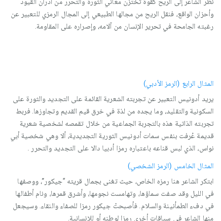
نظر الشاعر إلى الريح كقوة تختزن معاني الثورة والتحرر من أدران القيود
وأحزان الواقع، فنقل الريح من مجالها الطبيعي إلى المجال الرمزي للتعبير عن
رغبته الجامحة في تحرير الإنسان من آلامه، وإصراره على المقاومة.
المثال الرابع (الرمز الأدبي)
يريد أدونيس التعبير عن تجربته الشعرية القائمة على التجديد والثورة على
السكونية والتقليد، وما يجده من لذة في خرق قيم القديم وتجاوزها. فربط
تجربته الذاتية هذه بالتجربة الجماعية من خلال تقمصه لشخصية شعرية
قديمة عُرفت بنفس سمات أدونيس الثورية التجديدية، ألا وهي شخصية أبي
نواس، الذي لبس قناعه باعتباره رمزا أدبيا دالا على التجديد والتحرر .
المثال الخامس (الرمز الشخصي)
ابتكر الشاعر هنا رمزه الخاص، حيث تغنى بجمال قريته “جيكور”، ووصفها
في الليل وقد صفت سماؤها، وتهامست نجومها، وأشرق قمرها، ونام أطفالها
في دفء الطمأنينة والسلام. فأصبحتْ جيكور رمزا للصفاء والنقاء. وسيجعل
منها الشاعر في سياقات أخرى رمزا لوطنه أو للإنسانية.