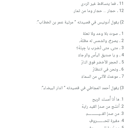
11 ـ فما يتساقط غير الردى
12 ـ حجار … حجار وما من ثمار.
2) يقول أدونيس في قصيدته ” مرثية عمر بن الخطاب”:
1 ـ صوت بلا وعد ولا تعلة
2 ـ يصرخ، والشمس له مظلهْ،
3 ـ متى، متى تُضرب يا جِبِلهْ؟
4 ـ و يا صديق اليأس والرجاءْ
5 ـ الحجر الأخضر فوق النارْ
6 ـ ونحن في انتظارْ
7 ـ موعدك الآتي من السماءْ
3) يقول أحمد المجاطي في قصيدته ” الدار البيضاء”:
1. ها أنا أُمسك الريح
2. أنسُج من صدإ القيد رايهْ
3. من صدإ القــيــــــــــــدِ
4. مقبرة للحـــــــــروفِ
5. ومِحْبرة للســـــيــوفِ